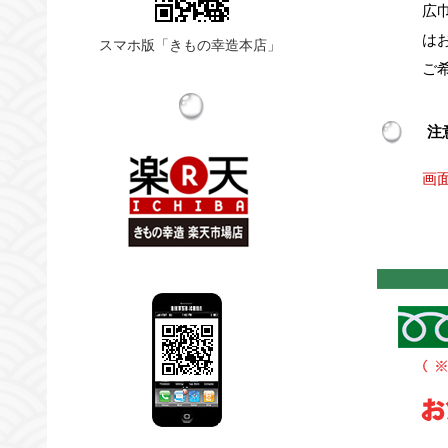
広
は
スマホ版「きもの幸造本店」
ご
注
画