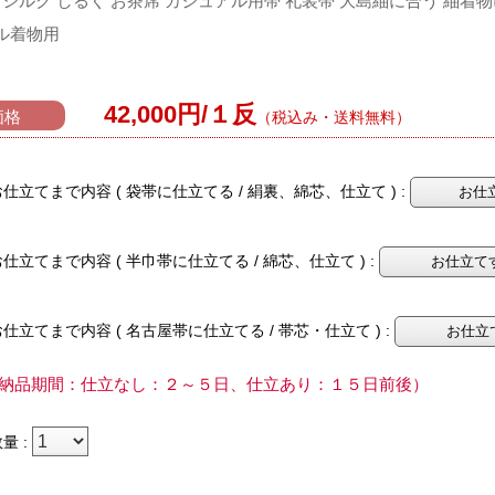
絹 シルク しるく お茶席 カジュアル用帯 礼装帯 大島紬に合う 紬着
ル着物用
42,000円/１反
価格
（税込み・送料無料）
お仕立てまで内容 ( 袋帯に仕立てる / 絹裏、綿芯、仕立て ) :
お仕立てまで内容 ( 半巾帯に仕立てる / 綿芯、仕立て ) :
お仕立てまで内容 ( 名古屋帯に仕立てる / 帯芯・仕立て ) :
 納品期間：仕立なし：２～５日、仕立あり：１５日前後）
量 :