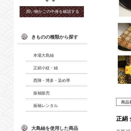
きものの種類から探す
本場大島紬
正絹小紋・紬
西陣・博多・染め帯
振袖販売
商品番
振袖レンタル
正絹 
大島紬を使用した商品