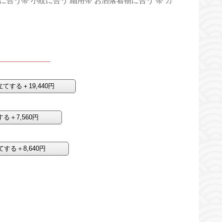
物に合う帯 小紋に合う 紬用帯 お洒落着物に合う 帯 カ