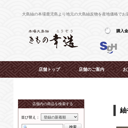
大島紬の本場鹿児島より地元の大島紬反物を産地価格でお
購入
店舗トップ
店舗のご案内
お
店舗内の商品を検索する
紬
並び替え：