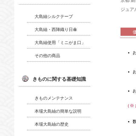
京都 
ジュア
大島紬シルクテープ
大島紬・西陣織り日傘
大島紬使用「ミニがま口」
その他の商品
きものに関する基礎知識
きものメンテナンス
（※
本場大島紬の簡単な説明
数
本場大島紬の歴史