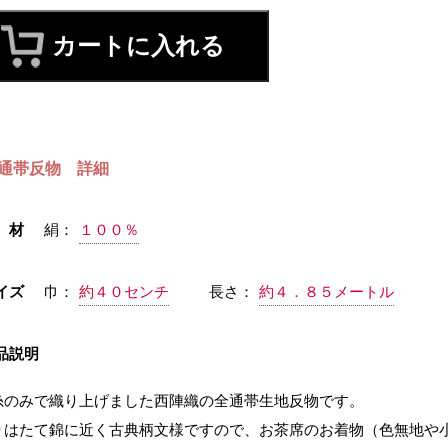
通帯反物 詳細
 材
絹：
１００％
イズ
巾：
約４０センチ
長さ：
約４．８５メートル
品説明
糸のみで織り上げました西陣織の全通帯生地反物です。
りはたて錦に近く古典柄文様ですので、お茶席のお着物（色無地や