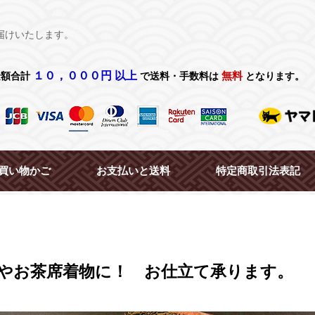
届けいたします。
１０，０００円 以上
無料
金額合計
で送料・手数料は
となります。
買い物かご
お支払いと送料
特定商取引法表記
やお茶席着物に！ お仕立て承ります。