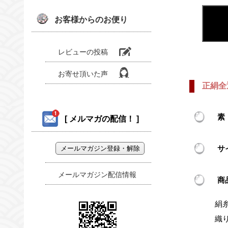
お客様からのお便り
レビューの
投稿
お寄せ頂いた
声
正絹全
素
[ メルマガの配信！ ]
サ
メールマガジン配信情報
商
絹
織