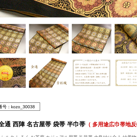
号：kozo_30038
全通 西陣 名古屋帯 袋帯 半巾帯
（ 多用途広巾帯地反