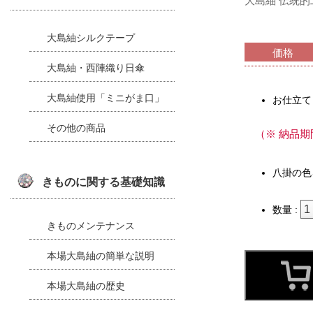
大島紬 伝統的
大島紬シルクテープ
価格
大島紬・西陣織り日傘
大島紬使用「ミニがま口」
お仕立て
その他の商品
（※ 納品
八掛の色
きものに関する基礎知識
数量 :
きものメンテナンス
本場大島紬の簡単な説明
本場大島紬の歴史