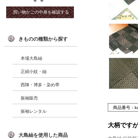
きものの種類から探す
本場大島紬
正絹小紋・紬
西陣・博多・染め帯
振袖販売
商品番号：koz
振袖レンタル
大柄です
大島紬を使用した商品