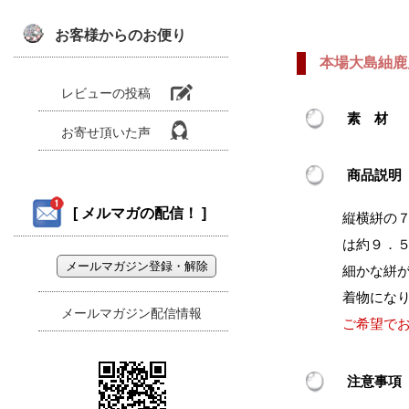
お客様からのお便り
本場大島紬鹿
レビューの
投稿
素 材
お寄せ頂いた
声
商品説明
[ メルマガの配信！ ]
縦横絣の
は約９．５
細かな絣
着物にな
メールマガジン配信情報
ご希望で
注意事項