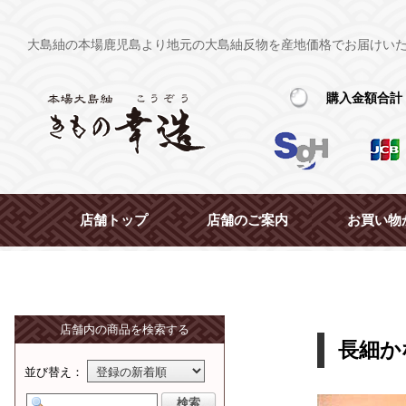
大島紬の本場鹿児島より地元の大島紬反物を産地価格でお届けい
購入金額合計
店舗トップ
店舗のご案内
お買い物
店舗内の商品を検索する
長細か
並び替え：